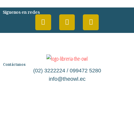
Síguenos en redes
Contáctanos
(02) 3222224 / 099472 5280
info@theowl.ec
Categorías
Librería
Ficción
No Ficción