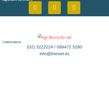
Contáctanos
(02) 3222224 / 099472 5280
info@theowl.ec
Categorías
Librería
Ficción
No Ficción
Infantil
Quiénes somos