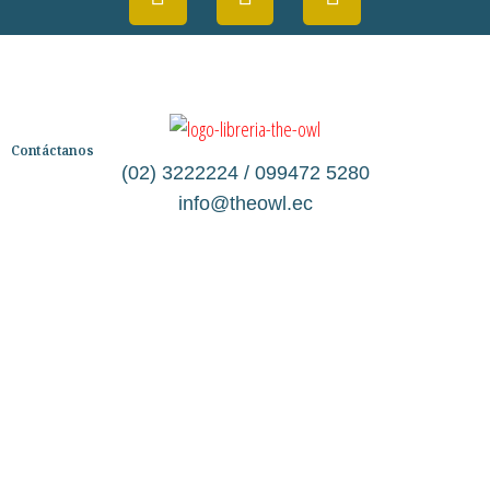
Contáctanos
(02) 3222224 / 099472 5280
info@theowl.ec
Categorías
Librería
Ficción
No Ficción
Infantil
Quiénes somos
Contáctanos