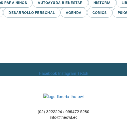
OS PARA NINOS
AUTOAYUDA BIENESTAR
HISTORIA
LI
DESARROLLO PERSONAL
AGENDA
COMICS
PSIQ
Facebook
Instagram
Tiktok
(02) 3222224 / 099472 5280
info@theowl.ec