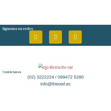
DESARROLLO PERSONAL
AGENDA
COMICS
PSIQUIATRIA Y PSICOLOGIA
Síguenos en redes
Contáctanos
(02) 3222224 / 099472 5280
info@theowl.ec
Categorías
Librería