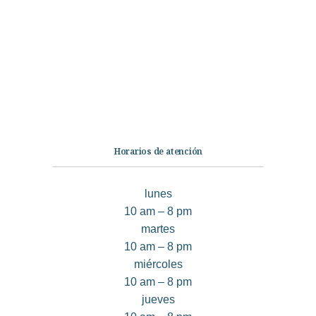
Ficción
No Ficción
Infantil
Quiénes somos
Contáctanos
Horarios de atención
lunes
10 am – 8 pm
martes
10 am – 8 pm
miércoles
10 am – 8 pm
jueves