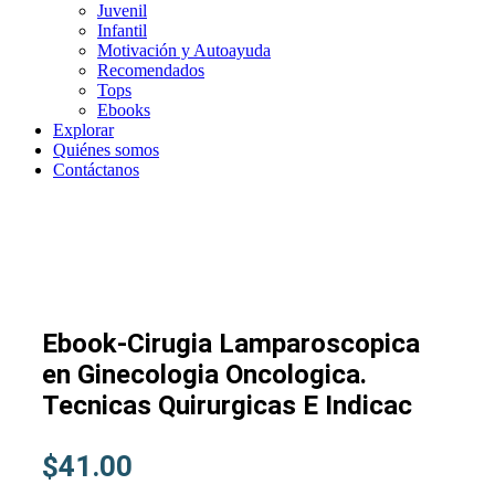
Juvenil
Infantil
Motivación y Autoayuda
Recomendados
Tops
Ebooks
Explorar
Quiénes somos
Contáctanos
Ebook-Cirugia Lamparoscopica
en Ginecologia Oncologica.
Tecnicas Quirurgicas E Indicac
$
41.00