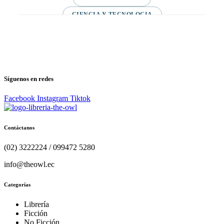
CIENCIA Y TECNOLOGIA
VARIAS/NO DEFINIDA
DESARROLLO PERSONAL
AGENDA
COMICS
PSIQUIATRIA Y PSICOLOGIA
Síguenos en redes
Facebook
Instagram
Tiktok
Contáctanos
(02) 3222224 / 099472 5280
info@theowl.ec
Categorías
Librería
Ficción
No Ficción