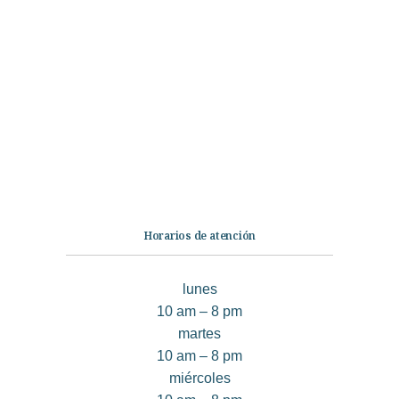
Categorías
Librería
Ficción
No Ficción
Infantil
Quiénes somos
Contáctanos
Horarios de atención
lunes
10 am – 8 pm
martes
10 am – 8 pm
miércoles