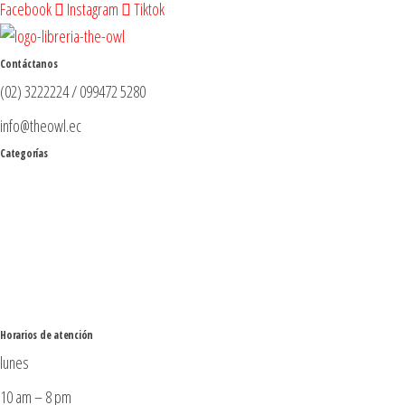
Facebook
Instagram
Tiktok
Contáctanos
(02) 3222224 / 099472 5280
info@theowl.ec
Categorías
Horarios de atención
lunes
10 am – 8 pm