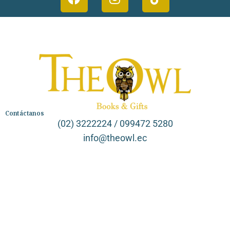
Contáctanos
(02) 3222224 / 099472 5280
info@theowl.ec
Categorías
Librería
Ficción
No Ficción