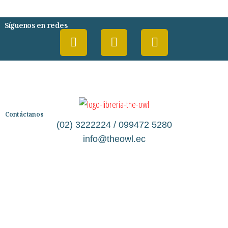
Síguenos en redes
Contáctanos
(02) 3222224 / 099472 5280
info@theowl.ec
Categorías
Librería
Ficción
No Ficción