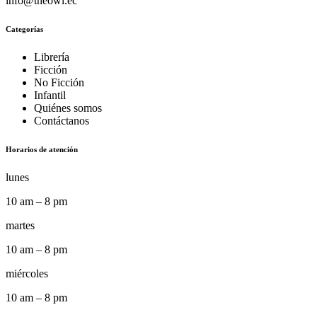
info@theowl.ec
Categorías
Librería
Ficción
No Ficción
Infantil
Quiénes somos
Contáctanos
Horarios de atención
lunes
10 am – 8 pm
martes
10 am – 8 pm
miércoles
10 am – 8 pm