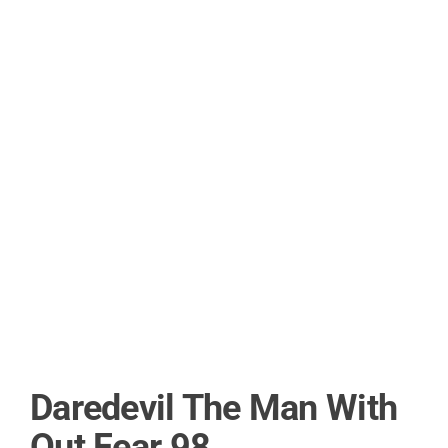
Daredevil The Man With
Out Fear 98