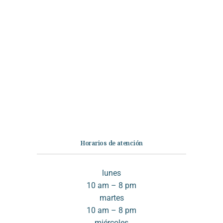
Categorías
Librería
Ficción
No Ficción
Infantil
Quiénes somos
Contáctanos
Horarios de atención
lunes
10 am – 8 pm
martes
10 am – 8 pm
miércoles