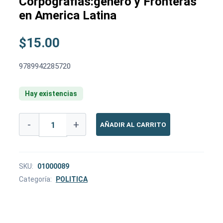
Corpografias:genero y Fronteras
en America Latina
$
15.00
9789942285720
Hay existencias
CORPOGRAFIAS:GENERO
-
+
AÑADIR AL CARRITO
Y
FRONTERAS
EN
AMERICA
LATINA
SKU:
01000089
cantidad
Categoría:
POLITICA