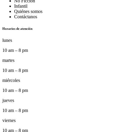
No Ficción
Infantil
Quiénes somos
Contáctanos
Horarios de atención
lunes
10 am – 8 pm
martes
10 am – 8 pm
miércoles
10 am – 8 pm
jueves
10 am – 8 pm
viernes
10 am – 8 pm