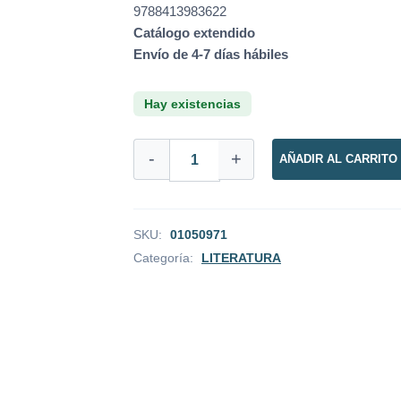
9788413983622
Catálogo extendido
Envío de 4-7 días hábiles
Hay existencias
CON
-
+
AÑADIR AL CARRITO
L
DE
LUCHADOR
cantidad
SKU:
01050971
Categoría:
LITERATURA