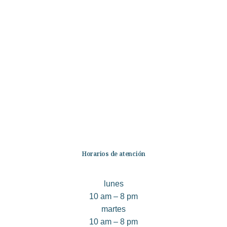
Categorías
Librería
Ficción
No Ficción
Infantil
Quiénes somos
Contáctanos
Horarios de atención
lunes
10 am – 8 pm
martes
10 am – 8 pm