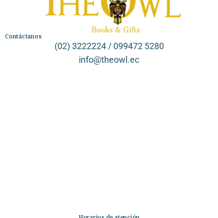
Contáctanos
(02) 3222224 / 099472 5280
info@theowl.ec
Categorías
Librería
Ficción
No Ficción
Infantil
Quiénes somos
Contáctanos
Horarios de atención