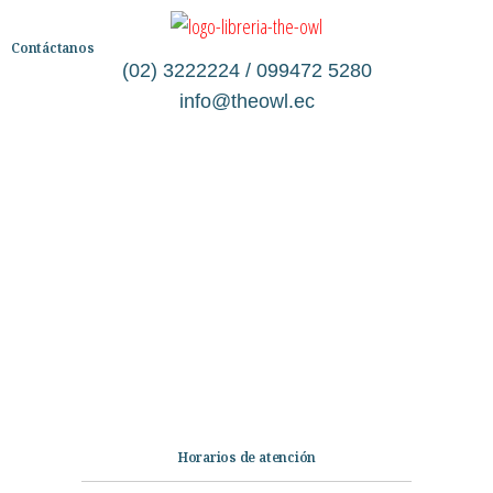
Contáctanos
(02) 3222224 / 099472 5280
info@theowl.ec
Categorías
Librería
Ficción
No Ficción
Infantil
Quiénes somos
Contáctanos
Horarios de atención