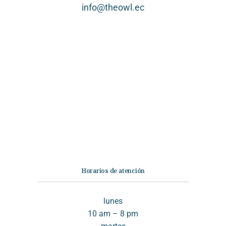
info@theowl.ec
Categorías
Librería
Ficción
No Ficción
Infantil
Quiénes somos
Contáctanos
Horarios de atención
lunes
10 am – 8 pm