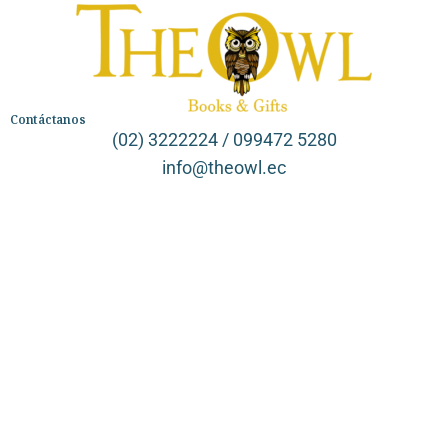
Contáctanos
(02) 3222224 / 099472 5280
info@theowl.ec
Categorías
Librería
Ficción
No Ficción
Infantil
Quiénes somos
Contáctanos