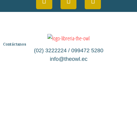
Contáctanos
(02) 3222224 / 099472 5280
info@theowl.ec
Categorías
Librería
Ficción
No Ficción
Infantil
Quiénes somos
Contáctanos