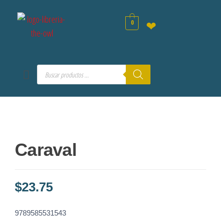
0
❤
Caraval
$
23.75
9789585531543