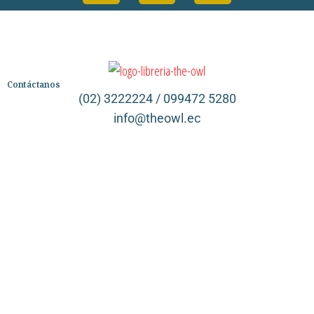
Contáctanos
(02) 3222224 / 099472 5280
info@theowl.ec
Categorías
Librería
Ficción
No Ficción
Infantil
Quiénes somos
Contáctanos