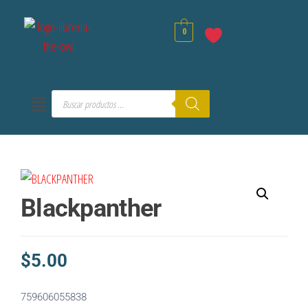
0
Blackpanther
$
5.00
759606055838