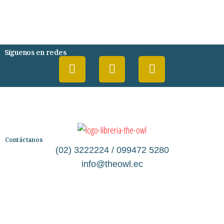
DESARROLLO PERSONAL
AGENDA
COMICS
PSIQUIATRIA Y PSICOLOGIA
Síguenos en redes
Contáctanos
(02) 3222224 / 099472 5280
info@theowl.ec
Categorías
Librería