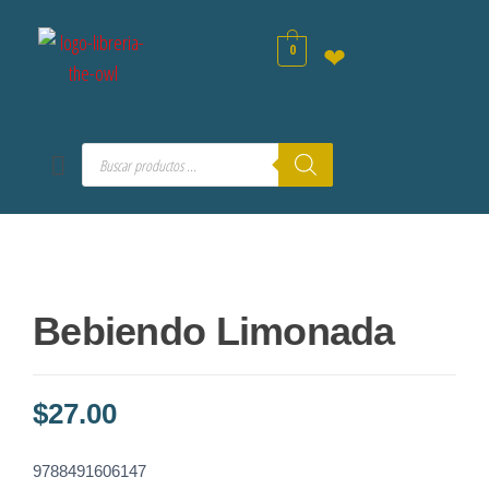
0
❤
Bebiendo Limonada
$
27.00
9788491606147