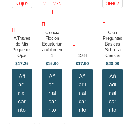
Ciencia
Cien
A Traves
Ficcion
Preguntas
de Mis
Ecuatorian
Basicas
Pequenos
a Volumen
Sobre la
Ojos
1
1984
Ciencia
$
17.25
$
15.00
$
17.90
$
20.00
Añ
Añ
Añ
Añ
adi
adi
adi
adi
r al
r al
r al
r al
car
car
car
car
rito
rito
rito
rito