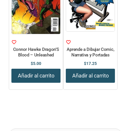
Connor Hawke Dragon’S
Aprende a Dibujar Comic,
Blood – Unleashed
Narrativa y Portadas
$
5.00
$
17.25
Añadir al carrito
Añadir al carrito