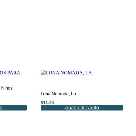
 Ninos
Luna Nomada, La
$
11.44
to
Añadir al carrito