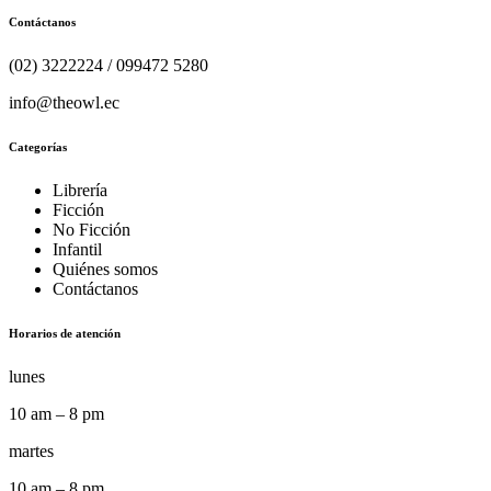
Contáctanos
(02) 3222224 / 099472 5280
info@theowl.ec
Categorías
Librería
Ficción
No Ficción
Infantil
Quiénes somos
Contáctanos
Horarios de atención
lunes
10 am – 8 pm
martes
10 am – 8 pm