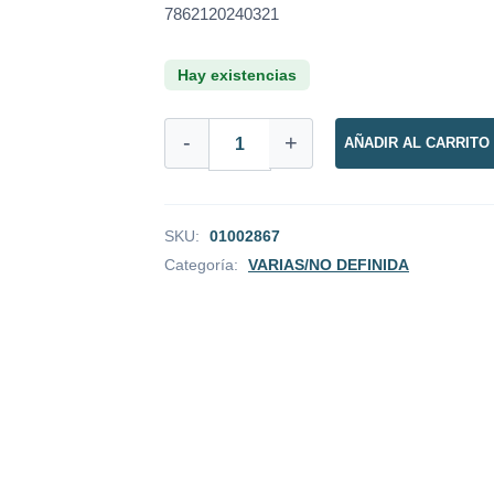
7862120240321
Hay existencias
BARRA
-
+
AÑADIR AL CARRITO
74%
NARANJILLA
&
LEMON
GRASS
SKU:
01002867
cantidad
Categoría:
VARIAS/NO DEFINIDA