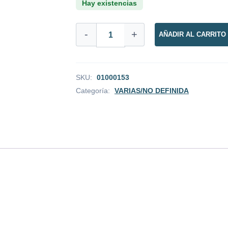
Hay existencias
BARRA
-
+
AÑADIR AL CARRITO
74%
CACAO
UVIILA
Y
NARANJA
SKU:
01000153
cantidad
Categoría:
VARIAS/NO DEFINIDA