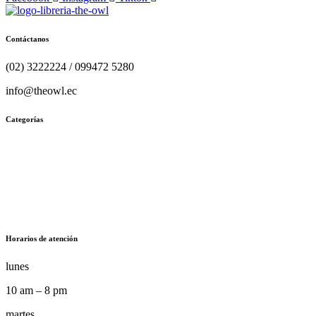
Contáctanos
(02) 3222224 / 099472 5280
info@theowl.ec
Categorías
Horarios de atención
lunes
10 am – 8 pm
martes