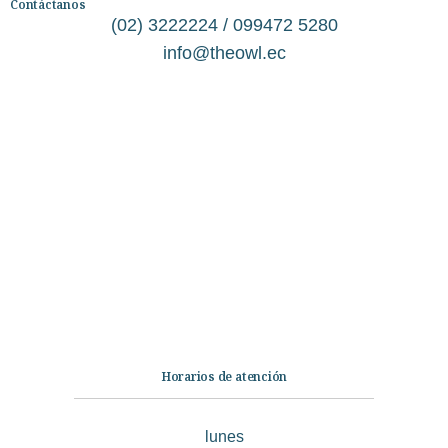
Contáctanos
(02) 3222224 / 099472 5280
info@theowl.ec
Categorías
Librería
Ficción
No Ficción
Infantil
Quiénes somos
Contáctanos
Horarios de atención
lunes