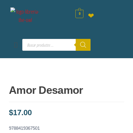
0
❤
Amor Desamor
$
17.00
9788419367501