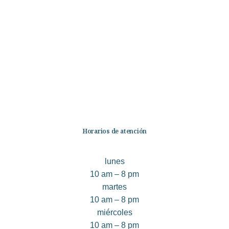
Categorías
Librería
Ficción
No Ficción
Infantil
Quiénes somos
Contáctanos
Horarios de atención
lunes
10 am – 8 pm
martes
10 am – 8 pm
miércoles
10 am – 8 pm