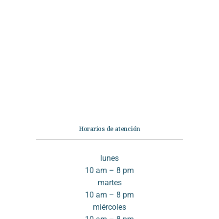
Categorías
Librería
Ficción
No Ficción
Infantil
Quiénes somos
Contáctanos
Horarios de atención
lunes
10 am – 8 pm
martes
10 am – 8 pm
miércoles