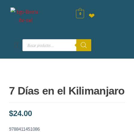
0
❤
7 Días en el Kilimanjaro
$
24.00
9788411451086