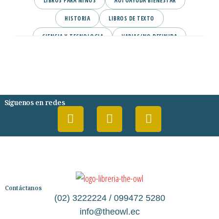
LIBROS PARA NINOS
AUTOAYUDA BIENESTAR
HISTORIA
LIBROS DE TEXTO
CIENCIA Y TECNOLOGIA
VARIAS/NO DEFINIDA
DESARROLLO PERSONAL
AGENDA
COMICS
PSIQUIATRIA Y PSICOLOGIA
Síguenos en redes
Contáctanos
(02) 3222224 / 099472 5280
info@theowl.ec