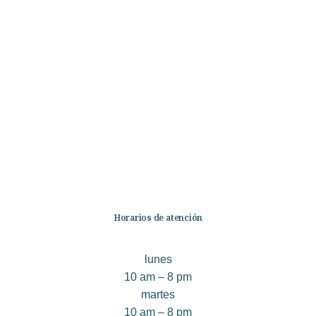
Categorías
Librería
Ficción
No Ficción
Infantil
Quiénes somos
Contáctanos
Horarios de atención
lunes
10 am – 8 pm
martes
10 am – 8 pm