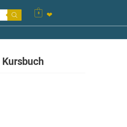
0
❤
 Kursbuch