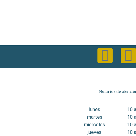
Categorías
Horarios de atenció
Librería
Ficción
lunes
10 
No Ficción
martes
10 
Infantil
miércoles
10 
Quiénes somos
jueves
10 