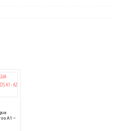
gua
ros A1 –