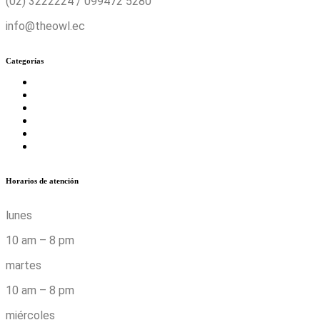
(02) 3222224 / 099472 5280
info@theowl.ec
Categorías
Horarios de atención
lunes
10 am – 8 pm
martes
10 am – 8 pm
miércoles