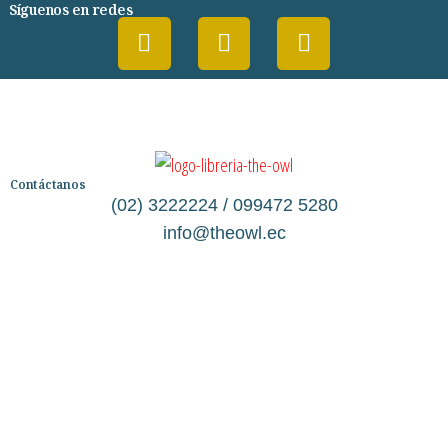
Síguenos en redes
Contáctanos
(02) 3222224 / 099472 5280
info@theowl.ec
Categorías
Librería
Ficción
No Ficción
Infantil
Quiénes somos